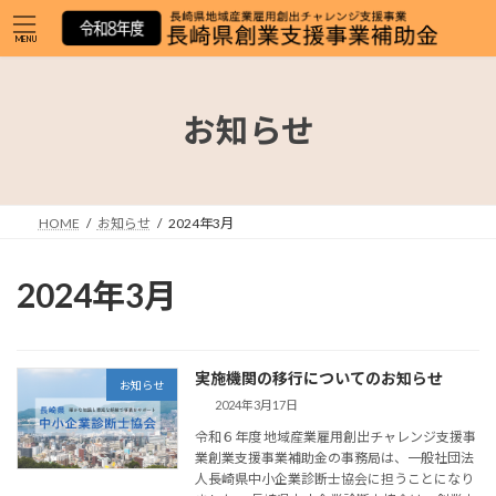
コ
ナ
ン
ビ
MENU
テ
ゲ
ン
ー
ツ
シ
お知らせ
へ
ョ
ス
ン
キ
に
ッ
移
プ
動
HOME
お知らせ
2024年3月
2024年3月
実施機関の移行についてのお知らせ
お知らせ
2024年3月17日
令和６年度 地域産業雇用創出チャレンジ支援事
業創業支援事業補助金の事務局は、一般社団法
人長崎県中小企業診断士協会に担うことになり